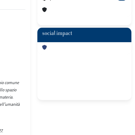
social impact
onio comune
llo spazio
materia.
dell’umanità
7.