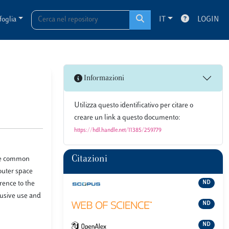
foglia
IT
LOGIN
Informazioni
Utilizza questo identificativo per citare o
creare un link a questo documento:
https://hdl.handle.net/11385/259779
Citazioni
the common
outer space
rence to the
ND
lusive use and
ND
ND