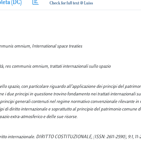
leta (DC)
munis omnium, International space treaties
, res communis omnium, trattati internazionali sullo spazio
dello spazio, con particolare riguardo all’applicazione dei principi del patrim
i due principi in questione trovino fondamento nei trattati internazionali su
ri principi generali contenuti nel regime normativo convenzionale rilevante in 
ipi di diritto internazionale e soprattutto al principio del patrimonio comune 
spazio extra-atmosferico e delle sue risorse.
diritto internazionale. DIRITTO COSTITUZIONALE, (ISSN: 2611-2590), 9:1, 11-2