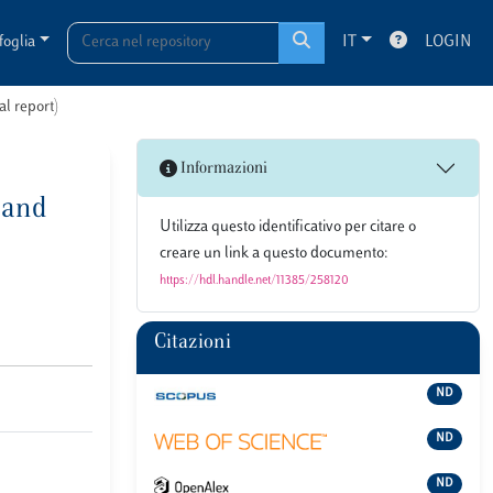
foglia
IT
LOGIN
al report)
Informazioni
 and
Utilizza questo identificativo per citare o
creare un link a questo documento:
https://hdl.handle.net/11385/258120
Citazioni
ND
ND
ND