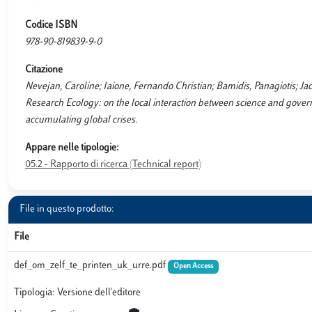
Codice ISBN
978-90-819839-9-0
Citazione
Nevejan, Caroline; Iaione, Fernando Christian; Bamidis, Panagiotis; J
Research Ecology: on the local interaction between science and govern
accumulating global crises.
Appare nelle tipologie:
05.2 - Rapporto di ricerca (Technical report)
File in questo prodotto:
File
def_om_zelf_te_printen_uk_urre.pdf
Open Access
Tipologia: Versione dell'editore