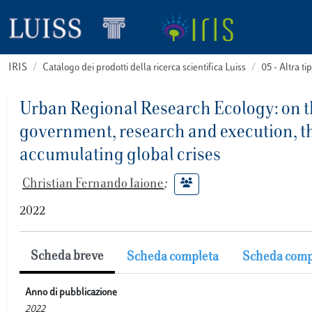
IRIS
Catalogo dei prodotti della ricerca scientifica Luiss
05 - Altra
Urban Regional Research Ecology: on th
government, research and execution, th
accumulating global crises
Christian Fernando Iaione
;
2022
Scheda breve
Scheda completa
Scheda comp
Anno di pubblicazione
2022