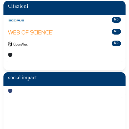
Citazioni
ND
ND
ND
social impact