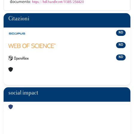
documento:
https://hdl.handle.net/11385/256820
Citazioni
ND
ND
ND
social impact