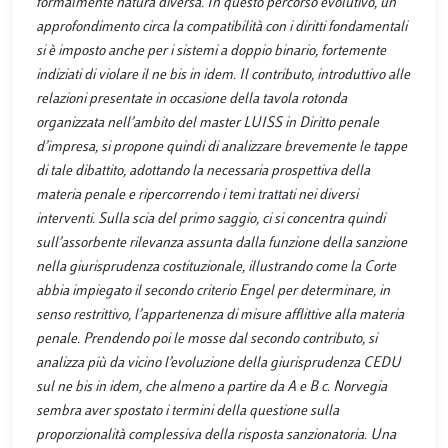
formalmente natura diversa. In questo percorso evolutivo, un
approfondimento circa la compatibilità con i diritti fondamentali
si è imposto anche per i sistemi a doppio binario, fortemente
indiziati di violare il ne bis in idem. Il contributo, introduttivo alle
relazioni presentate in occasione della tavola rotonda
organizzata nell’ambito del master LUISS in Diritto penale
d’impresa, si propone quindi di analizzare brevemente le tappe
di tale dibattito, adottando la necessaria prospettiva della
materia penale e ripercorrendo i temi trattati nei diversi
interventi. Sulla scia del primo saggio, ci si concentra quindi
sull’assorbente rilevanza assunta dalla funzione della sanzione
nella giurisprudenza costituzionale, illustrando come la Corte
abbia impiegato il secondo criterio Engel per determinare, in
senso restrittivo, l’appartenenza di misure afflittive alla materia
penale. Prendendo poi le mosse dal secondo contributo, si
analizza più da vicino l’evoluzione della giurisprudenza CEDU
sul ne bis in idem, che almeno a partire da A e B c. Norvegia
sembra aver spostato i termini della questione sulla
proporzionalità complessiva della risposta sanzionatoria. Una