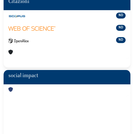
Citazioni
ND
ND
ND
social impact