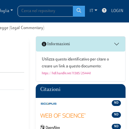
foglia
IT
LOGIN
i legge (Legal Commentary)
Informazioni
Utilizza questo identificativo per citare o
creare un link a questo documento:
https://hdl.handle.net/11385/254441
Citazioni
ND
ND
ND