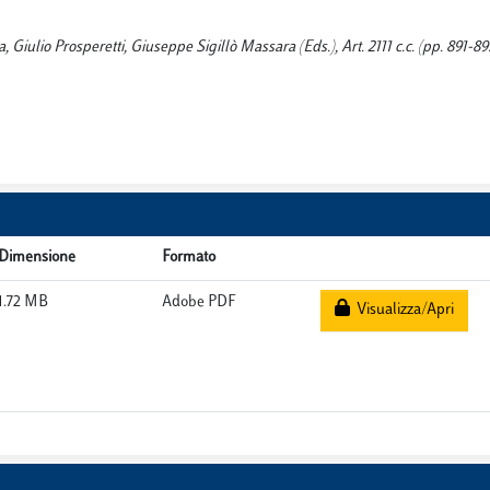
a, Giulio Prosperetti, Giuseppe Sigillò Massara (Eds.), Art. 2111 c.c. (pp. 891-89
Dimensione
Formato
1.72 MB
Adobe PDF
Visualizza/Apri