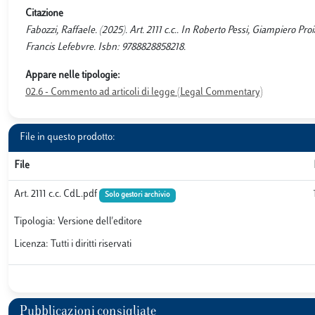
Citazione
Fabozzi, Raffaele. (2025). Art. 2111 c.c.. In Roberto Pessi, Giampiero Proi
Francis Lefebvre. Isbn: 9788828858218.
Appare nelle tipologie:
02.6 - Commento ad articoli di legge (Legal Commentary)
File in questo prodotto:
File
Art. 2111 c.c. CdL.pdf
Solo gestori archivio
Tipologia: Versione dell'editore
Licenza: Tutti i diritti riservati
Pubblicazioni consigliate