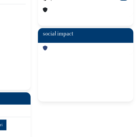
social impact
ri