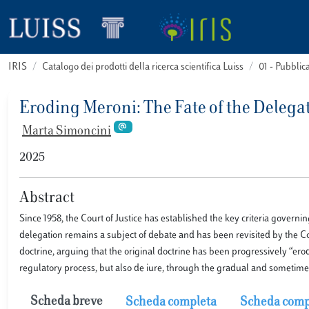
IRIS
Catalogo dei prodotti della ricerca scientifica Luiss
01 - Pubbli
Eroding Meroni: The Fate of the Delega
Marta Simoncini
2025
Abstract
Since 1958, the Court of Justice has established the key criteria governi
delegation remains a subject of debate and has been revisited by the Cou
doctrine, arguing that the original doctrine has been progressively “er
regulatory process, but also de iure, through the gradual and sometimes
Scheda breve
Scheda completa
Scheda comp