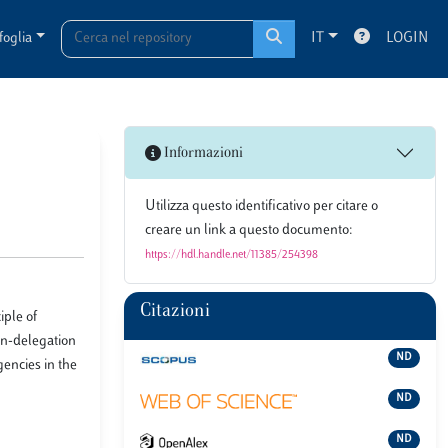
foglia
IT
LOGIN
Informazioni
Utilizza questo identificativo per citare o
creare un link a questo documento:
https://hdl.handle.net/11385/254398
Citazioni
iple of
non-delegation
ND
gencies in the
ND
ND