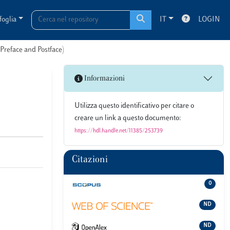
foglia
IT
LOGIN
(Preface and Postface)
Informazioni
Utilizza questo identificativo per citare o
creare un link a questo documento:
https://hdl.handle.net/11385/253739
Citazioni
0
ND
ND