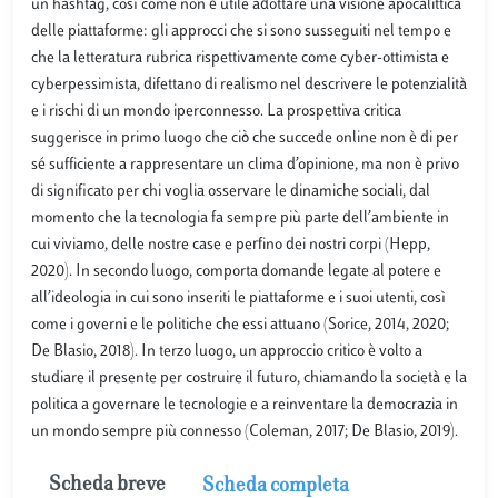
un hashtag, così come non è utile adottare una visione apocalittica
delle piattaforme: gli approcci che si sono susseguiti nel tempo e
che la letteratura rubrica rispettivamente come cyber-ottimista e
cyberpessimista, difettano di realismo nel descrivere le potenzialità
e i rischi di un mondo iperconnesso. La prospettiva critica
suggerisce in primo luogo che ciò che succede online non è di per
sé sufficiente a rappresentare un clima d’opinione, ma non è privo
di significato per chi voglia osservare le dinamiche sociali, dal
momento che la tecnologia fa sempre più parte dell’ambiente in
cui viviamo, delle nostre case e perfino dei nostri corpi (Hepp,
2020). In secondo luogo, comporta domande legate al potere e
all’ideologia in cui sono inseriti le piattaforme e i suoi utenti, così
come i governi e le politiche che essi attuano (Sorice, 2014, 2020;
De Blasio, 2018). In terzo luogo, un approccio critico è volto a
studiare il presente per costruire il futuro, chiamando la società e la
politica a governare le tecnologie e a reinventare la democrazia in
un mondo sempre più connesso (Coleman, 2017; De Blasio, 2019).
Scheda breve
Scheda completa