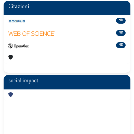
Citazioni
ND
ND
ND
social impact