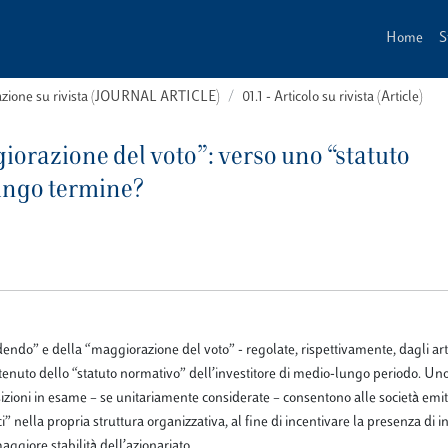
Home
S
cazione su rivista (JOURNAL ARTICLE)
01.1 - Articolo su rivista (Article)
orazione del voto”: verso uno “statuto
lungo termine?
endo” e della “maggiorazione del voto” - regolate, rispettivamente, dagli art
contenuto dello “statuto normativo” dell’investitore di medio-lungo periodo. Uno
sizioni in esame – se unitariamente considerate – consentono alle società emit
i” nella propria struttura organizzativa, al fine di incentivare la presenza di in
giore stabilità dell’azionariato.