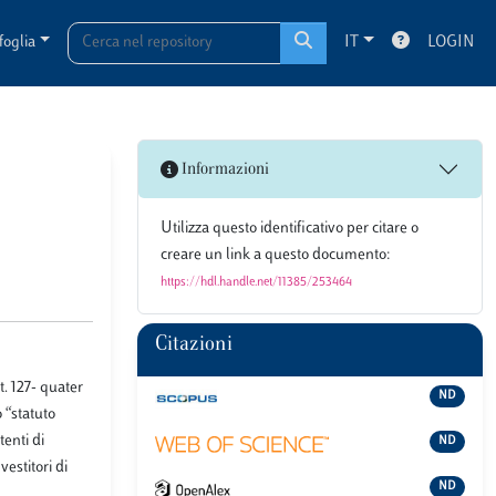
foglia
IT
LOGIN
Informazioni
Utilizza questo identificativo per citare o
creare un link a questo documento:
https://hdl.handle.net/11385/253464
Citazioni
t. 127- quater
ND
 “statuto
tenti di
ND
vestitori di
ND