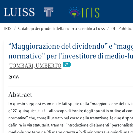
IRIS
Catalogo dei prodotti della ricerca scientifica Luiss
01 - Pubbli
“Maggiorazione del dividendo” e “maggi
normativo” per l’investitore di medio-
TOMBARI, UMBERTO
2016
Abstract
In questo saggio si esamina le fattispecie della “maggiorazione del divid
e 127- quinquies, t.u.f. - allo scopo di fornire degli spunti in ordine al 
normativo” che, come illustrato nel corso della trattazione, le due dispo
definire in via statutaria, tramite l’introduzione di elementi “personalistic
medio-lungo termine (di maggioranza e/o di minoranza) e quindi una mag