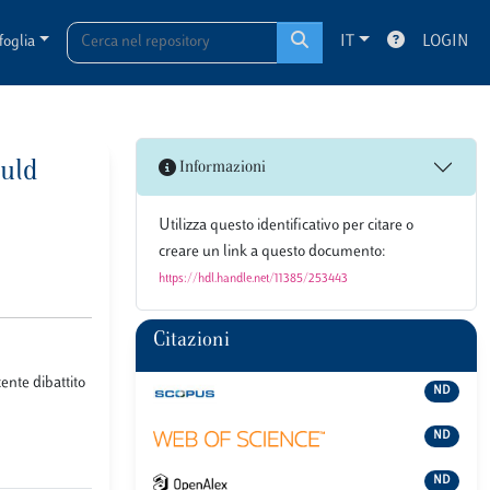
foglia
IT
LOGIN
ould
Informazioni
Utilizza questo identificativo per citare o
creare un link a questo documento:
https://hdl.handle.net/11385/253443
Citazioni
ente dibattito
ND
ND
ND