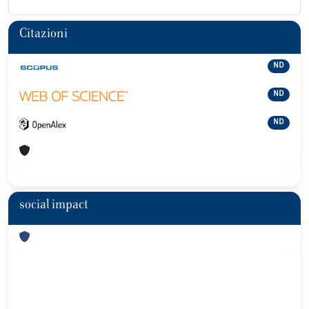
Citazioni
ND
ND
ND
social impact