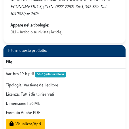
Network estimation for time series. JOURNAL OF APPLIED
ECONOMETRICS, (ISSN: 0883-7252), 34:3, 347-364. Doi:
10.1002/jae.2676.
Appare nelle tipologie:
01.1 - Articolo su rivista (Article)
File in questo prodotto:
File
bar-bro-19-b.pdf
Solo gestori archivio
Tipologia: Versione dell'editore
Licenza: Tutti i diritti riservati
Dimensione 1.86 MB
Formato Adobe PDF
Visualizza/Apri