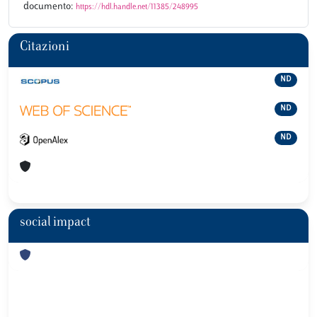
documento:
https://hdl.handle.net/11385/248995
Citazioni
ND
ND
ND
social impact