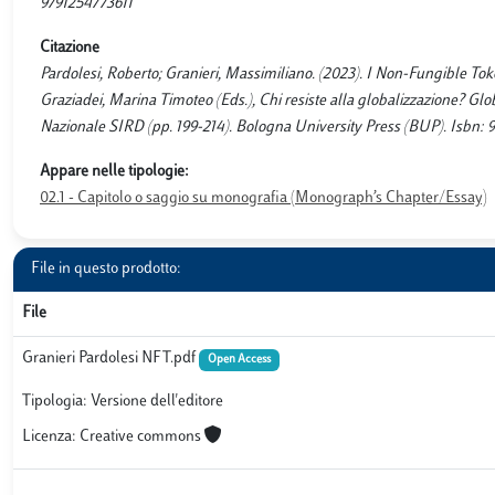
9791254773611
Citazione
Pardolesi, Roberto; Granieri, Massimiliano. (2023). I Non-Fungible Tok
Graziadei, Marina Timoteo (Eds.), Chi resiste alla globalizzazione? Glob
Nazionale SIRD (pp. 199-214). Bologna University Press (BUP). Isbn: 
Appare nelle tipologie:
02.1 - Capitolo o saggio su monografia (Monograph’s Chapter/Essay)
File in questo prodotto:
File
Granieri Pardolesi NFT.pdf
Open Access
Tipologia: Versione dell'editore
Licenza: Creative commons