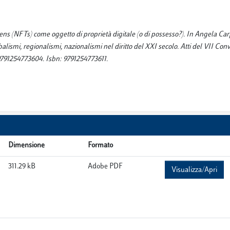
ens (NFTs) come oggetto di proprietà digitale (o di possesso?). In Angela Car
alismi, regionalismi, nazionalismi nel diritto del XXI secolo. Atti del VII Co
9791254773604. Isbn: 9791254773611.
Dimensione
Formato
311.29 kB
Adobe PDF
Visualizza/Apri