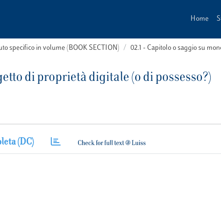
Home
S
buto specifico in volume (BOOK SECTION)
02.1 - Capitolo o saggio su m
to di proprietà digitale (o di possesso?)
leta (DC)