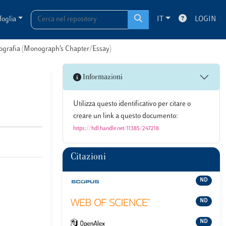
foglia
IT
LOGIN
onografia (Monograph’s Chapter/Essay)
Informazioni
Utilizza questo identificativo per citare o
creare un link a questo documento:
https://hdl.handle.net/11385/247218
Citazioni
ND
ND
ND