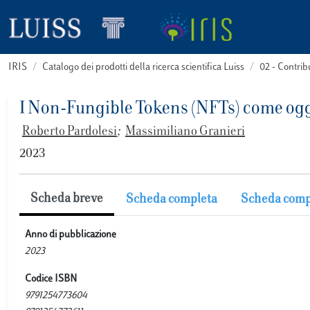
IRIS
Catalogo dei prodotti della ricerca scientifica Luiss
02 - Contri
I Non-Fungible Tokens (NFTs) come ogget
Roberto Pardolesi
;
Massimiliano Granieri
2023
Scheda breve
Scheda completa
Scheda comp
Anno di pubblicazione
2023
Codice ISBN
9791254773604