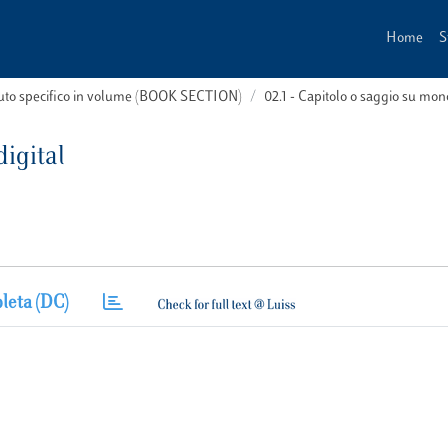
Home
S
buto specifico in volume (BOOK SECTION)
02.1 - Capitolo o saggio su m
igital
leta (DC)