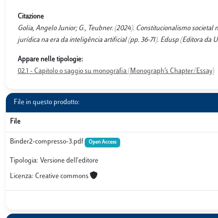
Citazione
Golia, Angelo Junior; G., Teubner. (2024). Constitucionalismo societal n
jurídica na era da inteligência artificial (pp. 36-71). Edusp (Editora d
Appare nelle tipologie:
02.1 - Capitolo o saggio su monografia (Monograph’s Chapter/Essay)
File in questo prodotto:
File
Binder2-compresso-3.pdf
Open Access
Tipologia: Versione dell'editore
Licenza: Creative commons