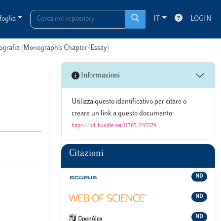
foglia
IT
LOGIN
onografia (Monograph’s Chapter/Essay)
Informazioni
Utilizza questo identificativo per citare o
creare un link a questo documento:
https://hdl.handle.net/11385/245379
Citazioni
ND
ND
ND