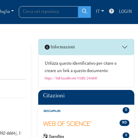
foglia
IT
LOGIN
Informazioni
Utilizza questo identificativo per citare o
creare un link a questo documento:
https://hdl.handle.net/11385/244691
Citazioni
0
ND
92-6664), 1:
0