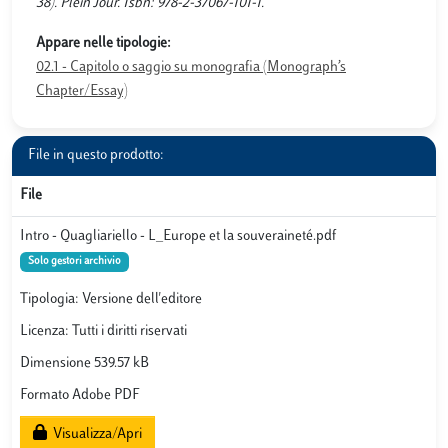
38). Plein Jour. Isbn: 978-2-37067-101-1.
Appare nelle tipologie:
02.1 - Capitolo o saggio su monografia (Monograph’s
Chapter/Essay)
File in questo prodotto:
File
Intro - Quagliariello - L_Europe et la souveraineté.pdf
Solo gestori archivio
Tipologia: Versione dell'editore
Licenza: Tutti i diritti riservati
Dimensione 539.57 kB
Formato Adobe PDF
Visualizza/Apri