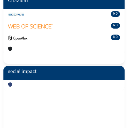
Citazioni
ND
ND
ND
social impact