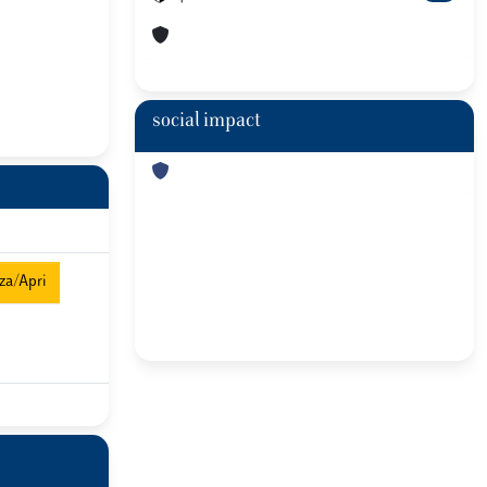
social impact
za/Apri