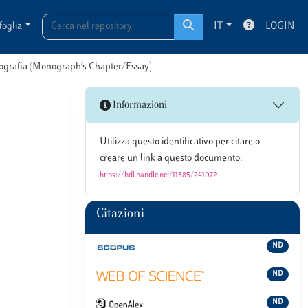
foglia
IT
LOGIN
onografia (Monograph’s Chapter/Essay)
Informazioni
Utilizza questo identificativo per citare o
creare un link a questo documento:
https://hdl.handle.net/11385/241072
Citazioni
ND
ND
ND