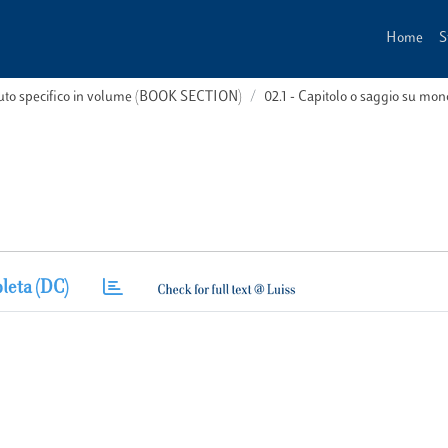
Home
S
buto specifico in volume (BOOK SECTION)
02.1 - Capitolo o saggio su m
leta (DC)