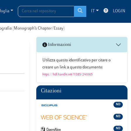
foglia
IT
LOGIN
onografia (Monograph’s Chapter/Essay)
Informazioni
Utilizza questo identificativo per citare o
creare un link a questo documento:
https://hdl.handle.net/11385/241065
Citazioni
ND
ND
ND