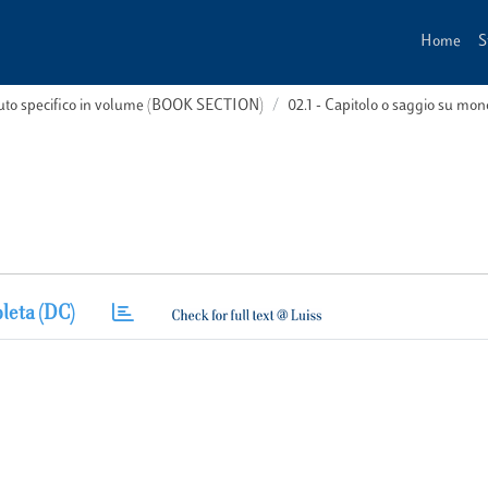
Home
S
buto specifico in volume (BOOK SECTION)
02.1 - Capitolo o saggio su m
leta (DC)