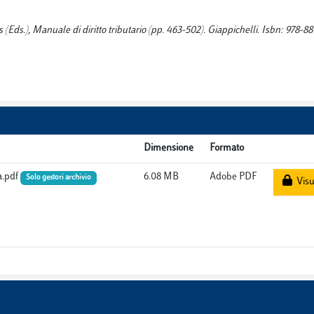
s (Eds.), Manuale di diritto tributario (pp. 463-502). Giappichelli. Isbn: 978-8
Dimensione
Formato
a.pdf
6.08 MB
Adobe PDF
Solo gestori archivio
Visu