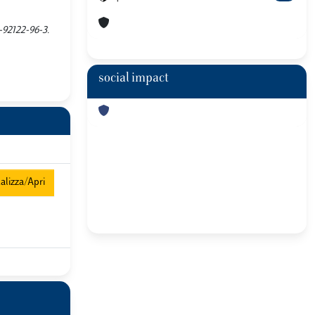
8-92122-96-3.
social impact
alizza/Apri