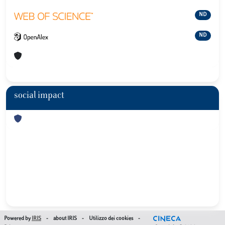
ND
ND
social impact
Powered by
IRIS
-
about IRIS
-
Utilizzo dei cookies
-