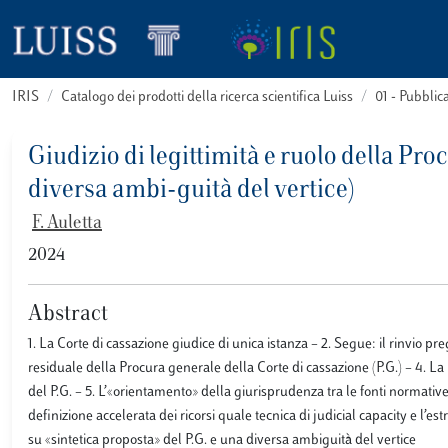
IRIS
Catalogo dei prodotti della ricerca scientifica Luiss
01 - Pubbli
Giudizio di legittimità e ruolo della Pr
diversa ambi-guità del vertice)
F. Auletta
2024
Abstract
1. La Corte di cassazione giudice di unica istanza – 2. Segue: il rinvio p
residuale della Procura generale della Corte di cassazione (P.G.) – 4. La 
del P.G. – 5. L’«orientamento» della giurisprudenza tra le fonti normati
definizione accelerata dei ricorsi quale tecnica di judicial capacity e l’
su «sintetica proposta» del P.G. e una diversa ambiguità del vertice