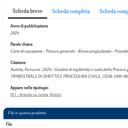
Scheda breve
Scheda completa
Scheda comp
Anno di pubblicazione
2024
Parole chiave
Corte di cassazione - Procura generale - Rinvio pregiudiziale - Proced
Citazione
Auletta, Ferruccio. (2024). Giudizio di legittimità e ruolo della Procur
TRIMESTRALE DI DIRITTO E PROCEDURA CIVILE, (ISSN: 0391-1896),
Appare nelle tipologie:
01.1 - Articolo su rivista (Article)
File in questo prodotto:
File