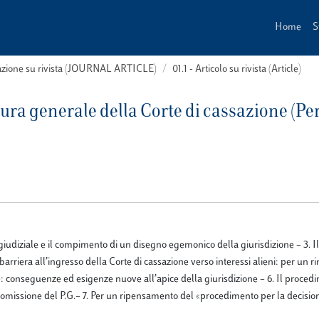
Home
S
cazione su rivista (JOURNAL ARTICLE)
01.1 - Articolo su rivista (Article)
ocura generale della Corte di cassazione (Pe
regiudiziale e il compimento di un disegno egemonico della giurisdizione – 3. I
barriera all’ingresso della Corte di cassazione verso interessi alieni: per un r
ve: conseguenze ed esigenze nuove all’apice della giurisdizione – 6. Il proced
estromissione del P.G.– 7. Per un ripensamento del «procedimento per la decisio