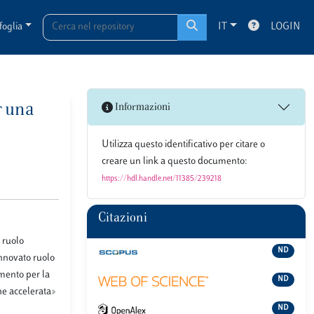
foglia
IT
LOGIN
r una
Informazioni
Utilizza questo identificativo per citare o
creare un link a questo documento:
https://hdl.handle.net/11385/239218
Citazioni
l ruolo
ND
innovato ruolo
imento per la
ND
ne accelerata»
ND