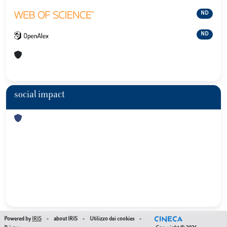
ND
ND
social impact
Powered by
IRIS
-
about IRIS
-
Utilizzo dei cookies
-