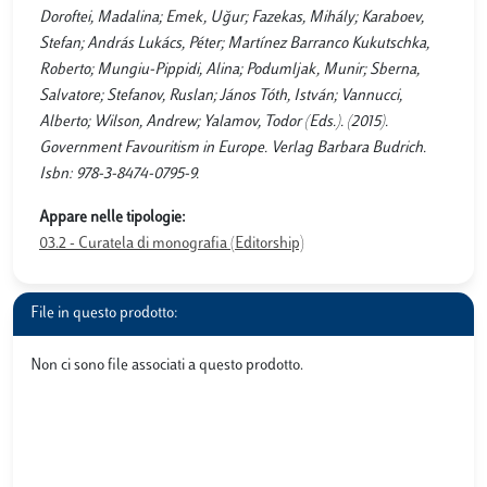
Doroftei, Madalina; Emek, Uğur; Fazekas, Mihály; Karaboev,
Stefan; András Lukács, Péter; Martínez Barranco Kukutschka,
Roberto; Mungiu-Pippidi, Alina; Podumljak, Munir; Sberna,
Salvatore; Stefanov, Ruslan; János Tóth, István; Vannucci,
Alberto; Wilson, Andrew; Yalamov, Todor (Eds.). (2015).
Government Favouritism in Europe. Verlag Barbara Budrich.
Isbn: 978-3-8474-0795-9.
Appare nelle tipologie:
03.2 - Curatela di monografia (Editorship)
File in questo prodotto:
Non ci sono file associati a questo prodotto.