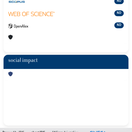
ND
ND
ND
social impact