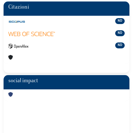
Citazioni
ND
ND
ND
social impact