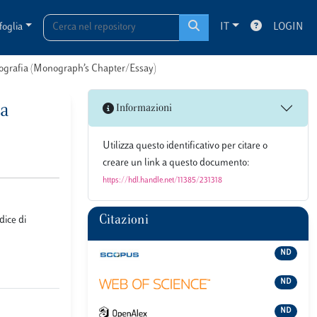
foglia
IT
LOGIN
onografia (Monograph’s Chapter/Essay)
na
Informazioni
Utilizza questo identificativo per citare o
creare un link a questo documento:
https://hdl.handle.net/11385/231318
Citazioni
dice di
ND
ND
ND