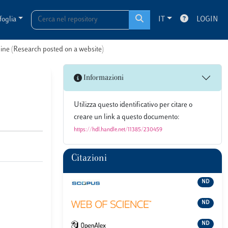
foglia
IT
LOGIN
line (Research posted on a website)
Informazioni
Utilizza questo identificativo per citare o
creare un link a questo documento:
https://hdl.handle.net/11385/230459
Citazioni
ND
ND
ND