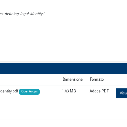
s-defining-legal-identity/
Dimensione
Formato
Identity.pdf
1.43 MB
Adobe PDF
Open Access
Visu