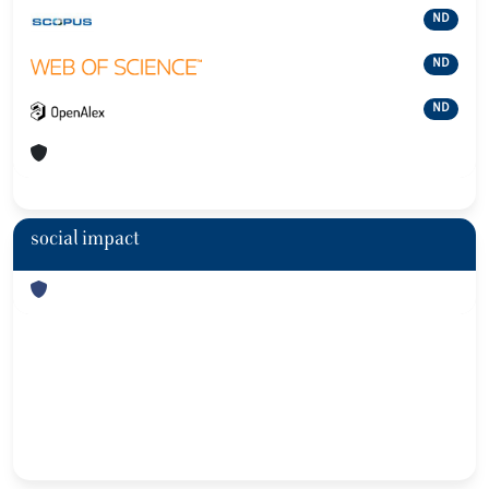
ND
ND
ND
social impact