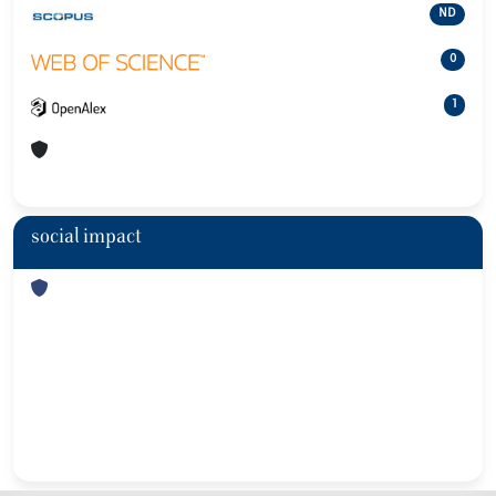
ND
0
1
social impact