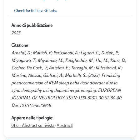
Anno di pubblicazione
2023
Citazione
Arnaldi, D.; Mattioli, P.; Perissinotti, A.; Liguori, C.; Dušek, P.;
Miyagawa, T.; Miyamoto, M.; Puligheddu, M.; Hu, M.; Kunz, D.;
Cochen De Cock, V.; Antelmi, E.; Terzaghi, M.; Kulcsárová, K.;
Martino, Alessio; Giuliani, A.; Morbelli, S.. (2023). Predicting
phenoconversion of REM sleep behaviour disorder due to
synucleinopathy using dopaminergic imaging. EUROPEAN
JOURNAL OF NEUROLOGY, (ISSN: 1351-5101), 30:S1, 80-80.
Doi: 10.1111/ene.15948.
Appare nelle tipologie:
01.6 - Abstract su rivista (Abstract)