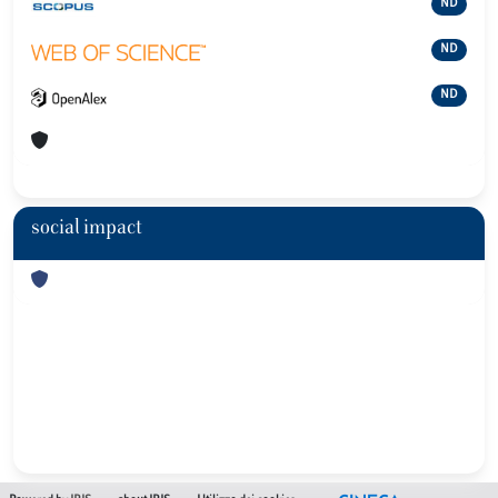
ND
ND
ND
social impact