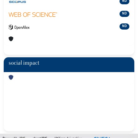
ND
ND
ND
social impact