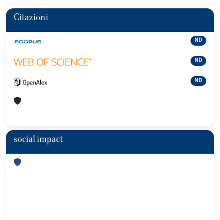
Citazioni
ND
ND
ND
social impact