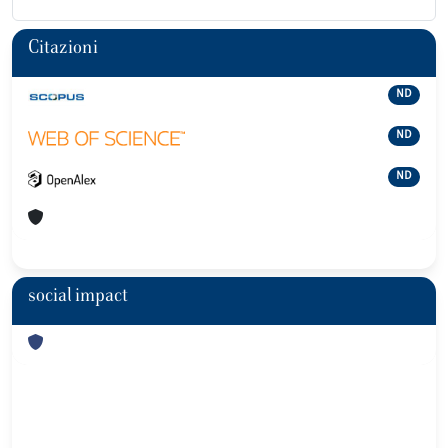
Citazioni
ND
ND
ND
social impact