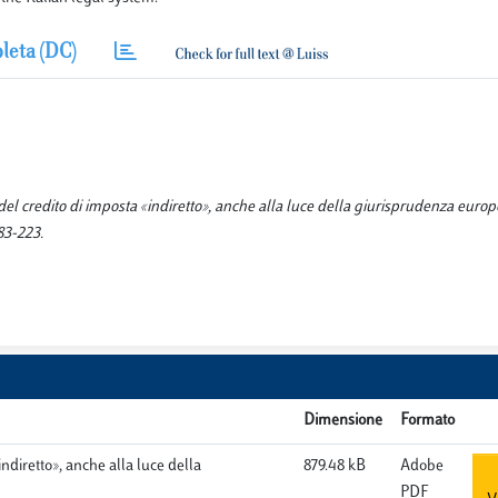
leta (DC)
to del credito di imposta «indiretto», anche alla luce della giurisprudenza eur
3-223.
Dimensione
Formato
«indiretto», anche alla luce della
879.48 kB
Adobe
PDF