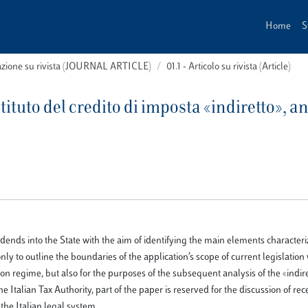
Home
S
cazione su rivista (JOURNAL ARTICLE)
01.1 - Articolo su rivista (Article)
stituto del credito di imposta «indiretto», a
idends into the State with the aim of identifying the main elements characteri
ly to outline the boundaries of the application’s scope of current legislation 
n regime, but also for the purposes of the subsequent analysis of the «indire
the Italian Tax Authority, part of the paper is reserved for the discussion of r
the Italian legal system.