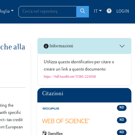
foglia
IT
LOGIN
nche alla
Informazioni
Utilizza questo identificativo per citare o
creare un link a questo documento:
https://hdl.handle.net/11385/224558
Citazioni
zing the
ND
with specific
ct» tax credit
ND
ecent European
ND