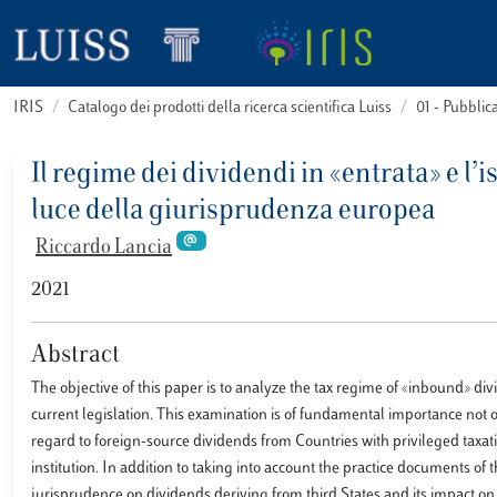
IRIS
Catalogo dei prodotti della ricerca scientifica Luiss
01 - Pubbli
Il regime dei dividendi in «entrata» e l’i
luce della giurisprudenza europea
Riccardo Lancia
2021
Abstract
The objective of this paper is to analyze the tax regime of «inbound» div
current legislation. This examination is of fundamental importance not on
regard to foreign-source dividends from Countries with privileged taxatio
institution. In addition to taking into account the practice documents of 
jurisprudence on dividends deriving from third States and its impact on 