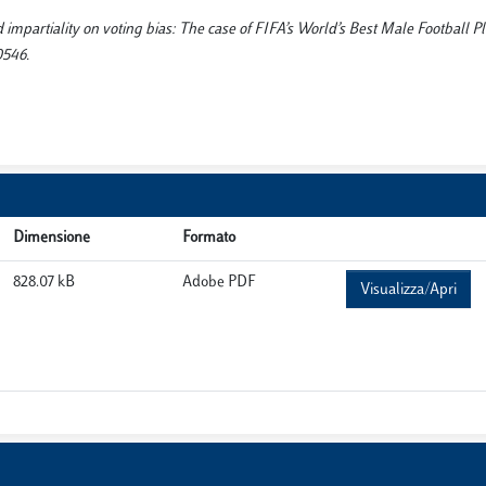
d impartiality on voting bias: The case of FIFA’s World’s Best Male Football 
0546.
Dimensione
Formato
828.07 kB
Adobe PDF
Visualizza/Apri