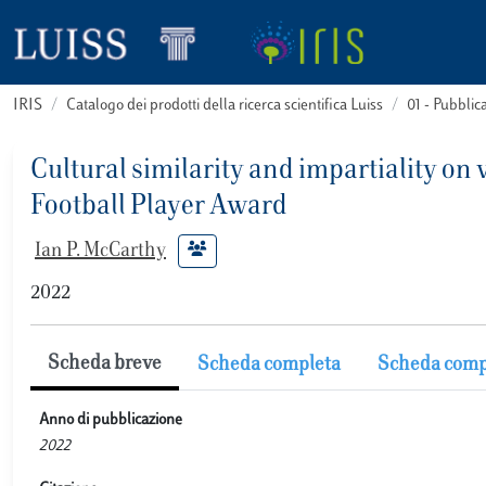
IRIS
Catalogo dei prodotti della ricerca scientifica Luiss
01 - Pubbli
Cultural similarity and impartiality on 
Football Player Award
Ian P. McCarthy
2022
Scheda breve
Scheda completa
Scheda comp
Anno di pubblicazione
2022