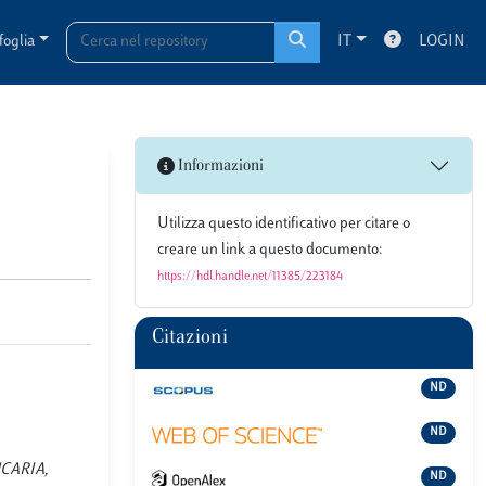
foglia
IT
LOGIN
Informazioni
Utilizza questo identificativo per citare o
creare un link a questo documento:
https://hdl.handle.net/11385/223184
Citazioni
ND
ND
ANCARIA,
ND