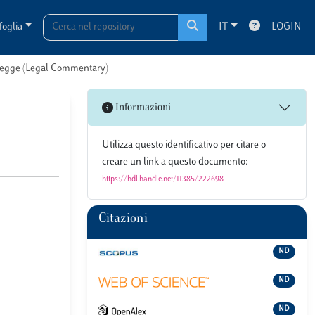
foglia
IT
LOGIN
i legge (Legal Commentary)
Informazioni
Utilizza questo identificativo per citare o
creare un link a questo documento:
https://hdl.handle.net/11385/222698
Citazioni
ND
ND
ND