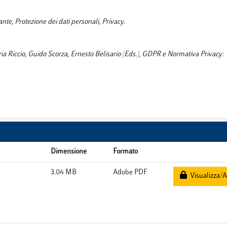
te, Protezione dei dati personali, Privacy.
 Maria Riccio, Guido Scorza, Ernesto Belisario (Eds.), GDPR e Normativa Privacy:
Dimensione
Formato
3.04 MB
Adobe PDF
Visualizza/A