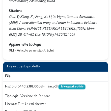
stock market, Eastmoney, Guba
Citazione
Gao, Y.; Xiong, X.; Feng, X.; Li, Y.; Vigne, Samuel Alexandre.
(2019). A new attention proxy and order imbalance: Evidence
from China. FINANCE RESEARCH LETTERS, (ISSN: 1544-
6123), 29: 411-417. Doi: 10.1016/j.frl.2018.11.009.
Appare nelle tipologie:
01.1 - Articolo su rivista (Article)
File in questo prodotto:
File
1-s2.0-S1544612318306081-main.pdf
Solo gestori archivio
Tipologia: Versione dell'editore
Licenza: Tutti i diritti riservati