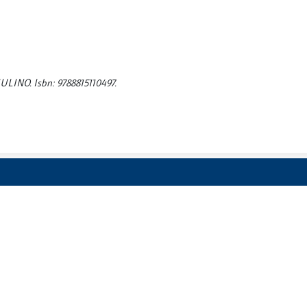
L MULINO. Isbn: 9788815110497.