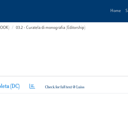
Home
S
(BOOK)
03.2 - Curatela di monografia (Editorship)
leta (DC)