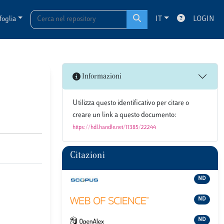
foglia
IT
LOGIN
Informazioni
Utilizza questo identificativo per citare o
creare un link a questo documento:
https://hdl.handle.net/11385/22244
Citazioni
ND
ND
ND