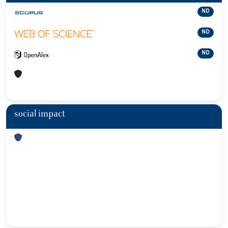
ND
ND
ND
social impact