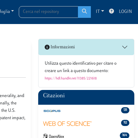
foglia
IT
LOGIN
Informazioni
Utilizza questo identificativo per citare o
creare un link a questo documento:
https://hdl.handle.net/11385/221618
Citazioni
enerality, and
nally, the
 the U.S.
131
patent impact,
112
164