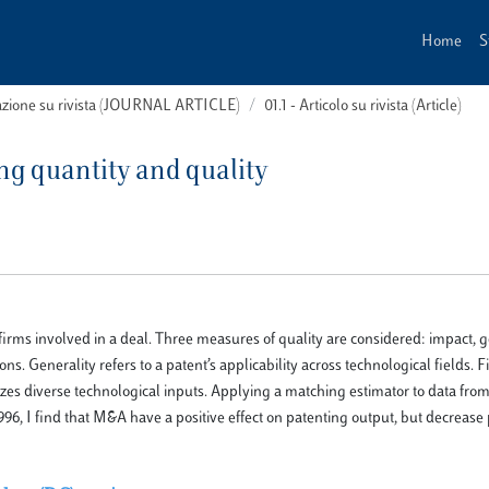
Home
S
cazione su rivista (JOURNAL ARTICLE)
01.1 - Articolo su rivista (Article)
ng quantity and quality
 firms involved in a deal. Three measures of quality are considered: impact, g
ns. Generality refers to a patent’s applicability across technological fields. Fi
sizes diverse technological inputs. Applying a matching estimator to data from
6, I find that M&A have a positive effect on patenting output, but decrease 