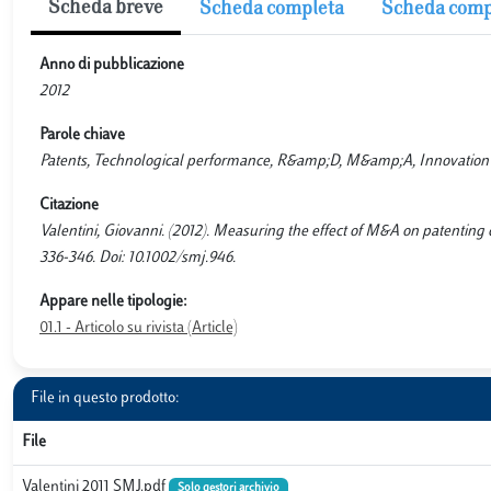
Scheda breve
Scheda completa
Scheda comp
Anno di pubblicazione
2012
Parole chiave
Patents, Technological performance, R&amp;D, M&amp;A, Innovation
Citazione
Valentini, Giovanni. (2012). Measuring the effect of M&A on paten
336-346. Doi: 10.1002/smj.946.
Appare nelle tipologie:
01.1 - Articolo su rivista (Article)
File in questo prodotto:
File
Valentini 2011 SMJ.pdf
Solo gestori archivio