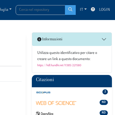
foglia
IT
LOGIN
Informazioni
Utilizza questo identificativo per citare o
creare un link a questo documento:
https://hdl.handle.net/11385/221580
Citazioni
2
ND
ND