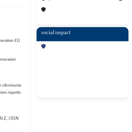
social impact
neration EU.
Generation
e riferimento
ioni rispetto
NALE, (ISSN: