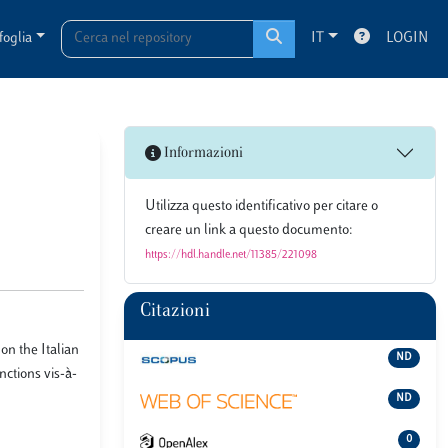
foglia
IT
LOGIN
Informazioni
Utilizza questo identificativo per citare o
creare un link a questo documento:
https://hdl.handle.net/11385/221098
Citazioni
on the Italian
ND
nctions vis-à-
ND
0