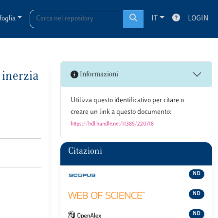
foglia
IT
LOGIN
 inerzia
Informazioni
Utilizza questo identificativo per citare o
creare un link a questo documento:
https://hdl.handle.net/11385/220718
Citazioni
ND
ND
ND