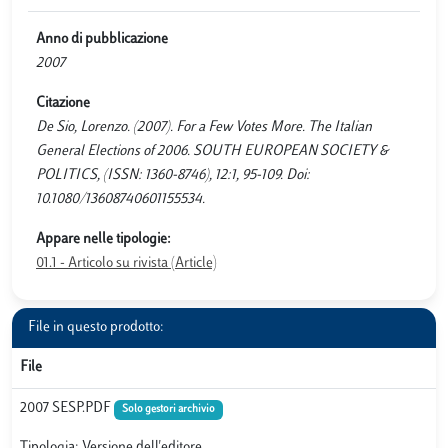
Anno di pubblicazione
2007
Citazione
De Sio, Lorenzo. (2007). For a Few Votes More. The Italian
General Elections of 2006. SOUTH EUROPEAN SOCIETY &
POLITICS, (ISSN: 1360-8746), 12:1, 95-109. Doi:
10.1080/13608740601155534.
Appare nelle tipologie:
01.1 - Articolo su rivista (Article)
File in questo prodotto:
File
2007 SESP.PDF
Solo gestori archivio
Tipologia: Versione dell'editore