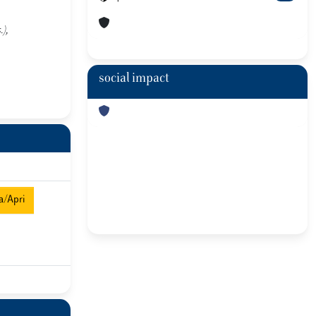
),
social impact
a/Apri