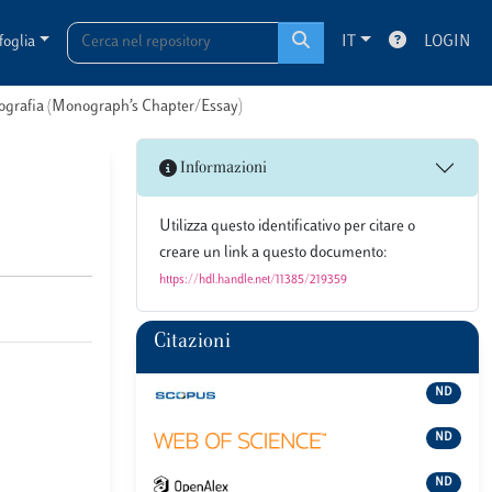
foglia
IT
LOGIN
onografia (Monograph’s Chapter/Essay)
Informazioni
Utilizza questo identificativo per citare o
creare un link a questo documento:
https://hdl.handle.net/11385/219359
Citazioni
ND
ND
ND